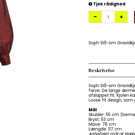
Tjek rådighed
Soph Slå-om Gravidkjol
Beskrivelse
Soph Slå-om Gravidkjol
farve. De lange ærmer
afslappet fit. Kjolen k
Loose fit design, som
Mål
Skulder: 55 cm (be
Bryst: 53 cm
Mave: 76 cm
Længde: 117 cm
Anbefalet mål at tjekke