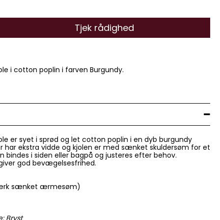
Tjek rådighed
e i cotton poplin i farven Burgundy.
e er syet i sprød og let cotton poplin i en dyb burgundy
 har ekstra vidde og kjolen er med sænket skuldersøm for et
an bindes i siden eller bagpå og justeres efter behov.
 giver god bevægelsesfrihed.
mærk sænket ærmesøm)
: Bryst